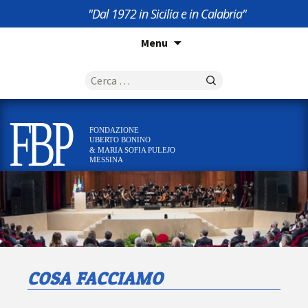
"Dal 1972 in Sicilia e in Calabria"
Vai
Menu
al
contenuto
Ricerca
per:
FBP
FONDAZIONE
UBERTO BONINO
& MARIA SOFIA PULEJO
MESSINA
FONDAZIONE UBERTO BONINO & MARIA
FBP
SOFIA PULEJO MESSINA
COSA FACCIAMO